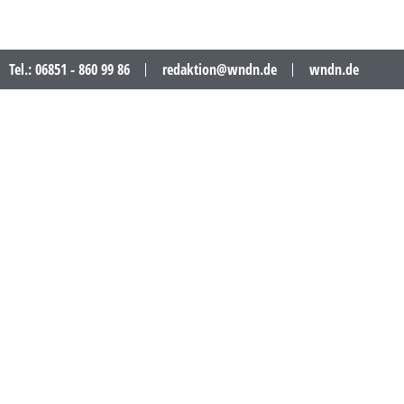
Tel.: 06851 - 860 99 86
redaktion@wndn.de
wndn.de