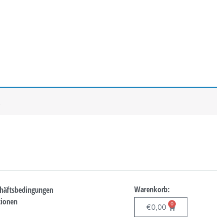
.
Warenkorb:
chäftsbedingungen
tionen
0
€
0,00